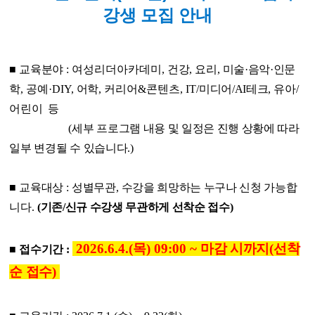
강생 모집 안내
■
교육분야
: 여성리더아카데미,
건강
,
요리
,
미술
·
음악
·
인문
학
,
공예
·DIY,
어학
, 커리어&콘텐츠,
IT/
미디어/AI테크
,
유아
/
어린이
등
(
세부 프로그램 내용 및 일정은 진행 상황에 따라
일부 변경될 수 있습니다
.)
■
교육대상
:
성별무관
,
수강을 희망하는 누구나 신청 가능합
니다
.
(
기존/신규 수강생 무관하게 선착순 접수)
2026.6.4.(목) 09:00 ~
마감 시까지
(
선착
■
접수기간
:
순 접수
)