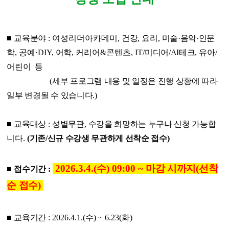
■
교육분야
: 여성리더아카데미,
건강
,
요리
,
미술
·
음악
·
인문
학
,
공예
·DIY,
어학
, 커리어&콘텐츠,
IT/
미디어/AI테크
,
유아
/
어린이
등
(
세부 프로그램 내용 및 일정은 진행 상황에 따라
일부 변경될 수 있습니다
.)
■
교육대상
:
성별무관
,
수강을 희망하는 누구나 신청 가능합
니다
.
(
기존/신규 수강생 무관하게 선착순 접수)
2026.3.4.(수) 09:00 ~
마감 시까지
(
선착
■
접수기간
:
순 접수
)
■
교육기간
: 2026.4.1.(
수
) ~ 6.23(화)