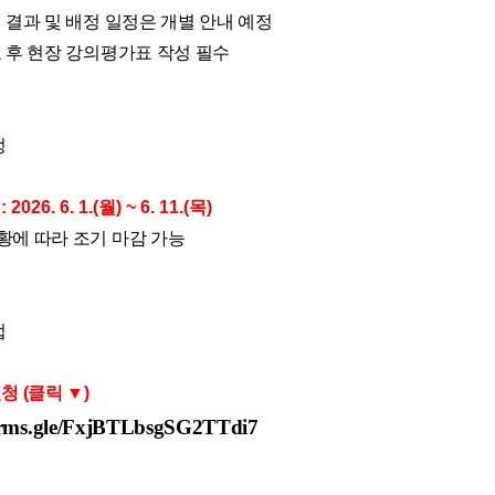
 결과 및 배정 일정은 개별 안내 예정
 후 현장 강의평가표 작성 필수
정
간
: 2026. 6. 1.(
월
) ~ 6. 11.(
목
)
황에 따라 조기 마감 가능
법
청 (클릭 ▼)
forms.gle/FxjBTLbsgSG2TTdi7