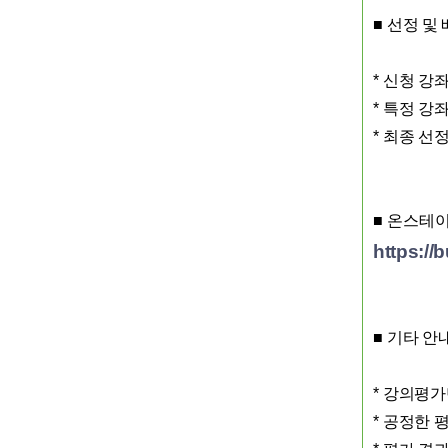
■
선정 및 
*
신청 강
*
특정 강좌
*
최종 선정
■ 온스테
https://
■
기타 안
*
강의평가
*
공정한 평