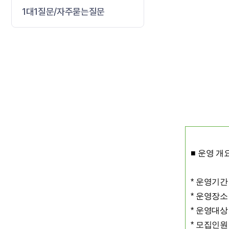
1대1질문/자주묻는질문
■
운영 개
*
운영기
*
운영장
*
운영대
*
모집인