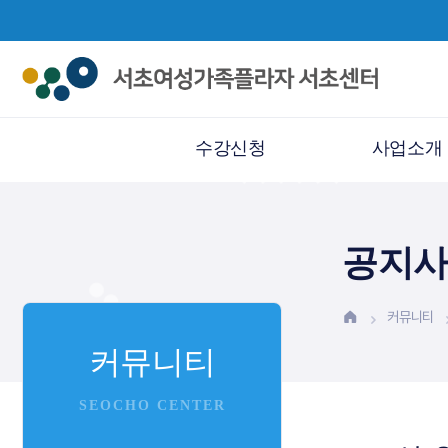
수강신청
사업소개
수강신청
평생교육
공지
수강신청 안내
경력개발
사물함신청
지역사회네트워
커뮤니티
커뮤니티
대관신청
양성평등가족친
SEOCHO CENTER
외부공모사업