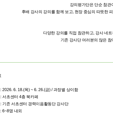
강의평가단은 단순 참관
후배 강사의 강의를 함께 보고,
현장 중심의 따뜻한 
다양한 강의를 직접 참관하고
,
강사 네트
기존 강사단 여러분의 많은 참
요
간
: 2026. 6. 18.(
목
) ~ 6. 26.(
금
) /
과정별 상이함
소
:
서초센터
4
층 북카페
상
:
기존 서초센터 경력이음활동단 강사단
원
: 6~8
명 내외