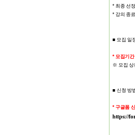
*
최종 선정
*
강의 종료
■
모집 일
*
모집기
※
모집 상
■
신청 방
*
구글폼 신
https://