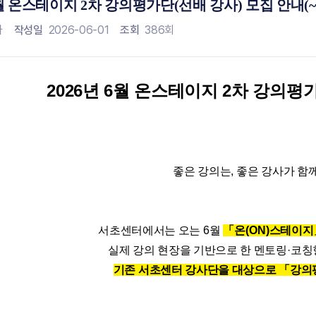
6월 온스테이지 2차 강의평가단(선배 강사) 모집 안내(~6
시설안내
개설 희망강좌
자
작성일
2026-06-01
조회
386회
찾아오시는길
강사신청
1대1질문/자주묻는질문
2026년 6월 온스테이지 2차 강의평
좋은 강의는
,
좋은 강사가 함
서초센터에서는 오는
6
월
「
온
(ON)
스테이지
실제 강의 현장을 기반으로 한 멘토링
·
코칭
기존 서초센터 강사단을 대상으로
「
강의