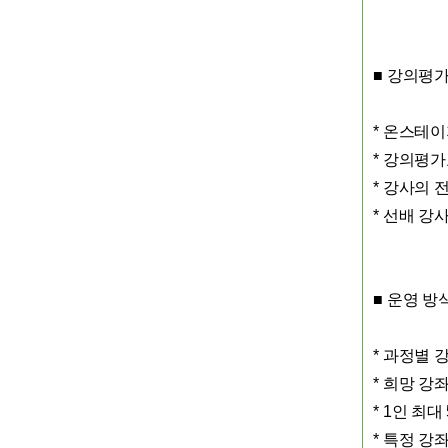
■
강의평가
*
온스테
*
강의평가표
*
강사의 
*
선배 강사
■
운영 방
*
과정별 
*
희망 강좌
* 1
인 최대
*
특정 강좌