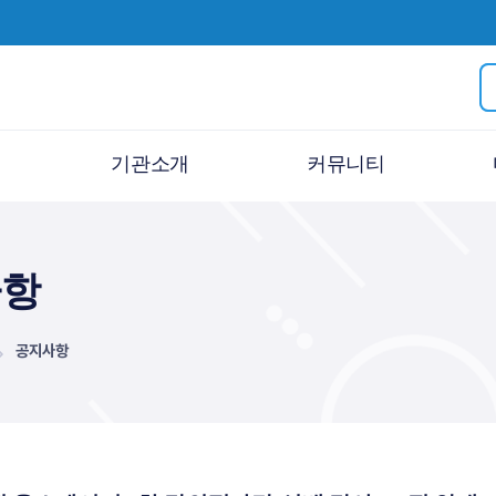
기관소개
커뮤니티
인사말
공지사항
사항
운영단체 소개
교육안내
크
미션비전
수강 후기
공지사항
화
연혁
언론보도
조직도
사진/영상