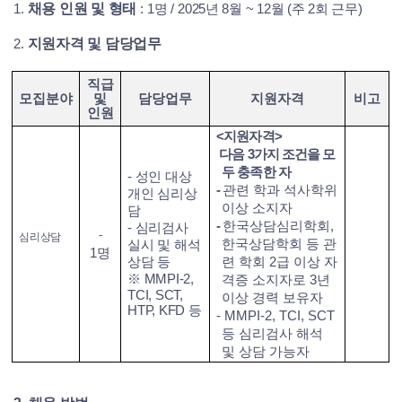
채용 인원 및 형태
1.
: 1
명
/
2025년 8월 ~ 12월 (주 2회 근무)
지원자격 및 담당업무
2.
직급
모집분야
및
담당업무
지원자격
비고
인원
<
지원자격
>
다음 3가지 조건을 모
두 충족한 자
- 성인 대상
-
관련 학과 석사학위
개인 심리상
이상 소지자
담
-
한국상담심리학회,
- 심리검사
-
심리상담
한국상담학회 등 관
실시 및 해석
1
명
상담 등
련 학회 2급 이상 자
※ MMPI-2,
격증 소지자로 3년
TCI, SCT,
이상 경력 보유자
HTP, KFD 등
- MMPI-2, TCI, SCT
등 심리검사 해석
및 상담 가능자