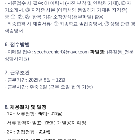
-
서류접수 시 필수:
① 이력서 (사진 부착 및 연락처 기재),
② 자
기소개서,
③ 자격증 사본 (이력서와 동일하게 기재된 자격증)
※ ①
,
②
,
③ 항목
기관 소정양식
(
첨부파일
)
활용
-
최종합격 시 제출서류
:
① 최종학교 졸업증명서,
② 상담 관련 경
력증명서
6.
접수방법
-
이메일 접수
:
seochocenter0@naver.com
파일명:
(홍길동_전문
상담사지원)
7.
근무조건
-
근무기간
:
2025년 8월 ~ 12월
-
근무시간
: 주중 2일 (근무 요일 협의 가능)
8.
채용절차 및 일정
- 1차: 서류전형:
7/1(
화
) ~ 7/14(
월
)
- 서류 합격자 발표:
7/15(
화
)
개별공지 예정
- 2차: 면접전형 -
7/17(
목
)