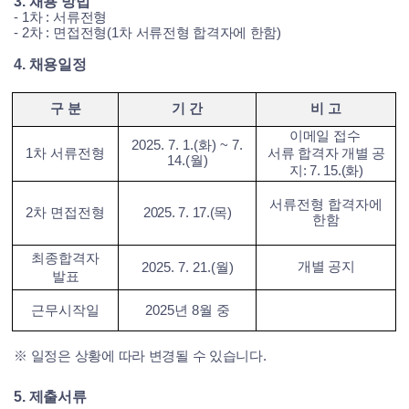
3.
채용 방법
- 1
차
:
서류전형
- 2
차
:
면접전형
(1
차 서류전형 합격자에 한함
)
4.
채용일정
구 분
기 간
비 고
이메일 접수
2025. 7. 1.(화) ~ 7.
1
차 서류전형
서류 합격자 개별 공
14.(월)
지: 7. 15.(화)
서류전형 합격자에
2
차 면접전형
2025. 7. 17.(목)
한함
최종합격자
개별 공지
2025. 7. 21.(월)
발표
근무시작일
2025년 8월 중
※
일정은 상황에 따라 변경될 수 있습니다
.
5.
제출서류